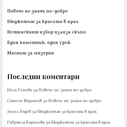
Повече не значи по-добре
Бюджетът за красота в прах
Истинският избор излиза скъпо
Един паметник, един урок
Магнит за мизерия
Последни коментари
Нели Генова
за
Повече не значи по-добре
Симеон Маринов
за
Повече не значи по-добре
Ангел Радев
за
Бюджетът за красота в прах
Габриела Кирилова
за
Бюджетът за красота в прах