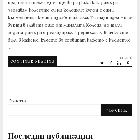
празнични теми. Днес ще ви разкажа как успях да
зарадвам колегите си на коледния купон с едни
късметчета, които изработих сама. Тя тази идея ми се
върти в главата още от миналата Коледа, но тази
година успях да я реализирам. Предполагам всички сте
били в кафене, където ви сервират кафето с късметче,
…
SHARE
CONTINUE READING
Търсене
ТЪРСЕНЕ
Последни публикации