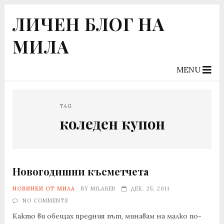
ЛИЧЕН БЛОГ НА
МИЛА
MENU
TAG
коледен купон
Новогодишни късметчета
НОВИНКИ ОТ МИЛА
BY
MILABEB
ДЕК. 25, 2011
NO COMMENTS
Както ви обещах предния път, минавам на малко по-