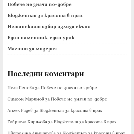
Повече не значи по-добре
Бюджетът за красота в прах
Истинският избор излиза скъпо
Един паметник, един урок
Магнит за мизерия
Последни коментари
Нели Генова
за
Повече не значи по-добре
Симеон Маринов
за
Повече не значи по-добре
Ангел Радев
за
Бюджетът за красота в прах
Габриела Кирилова
за
Бюджетът за красота в прах
Цветелина Димитрова
за
Бюджетът за красота в прах