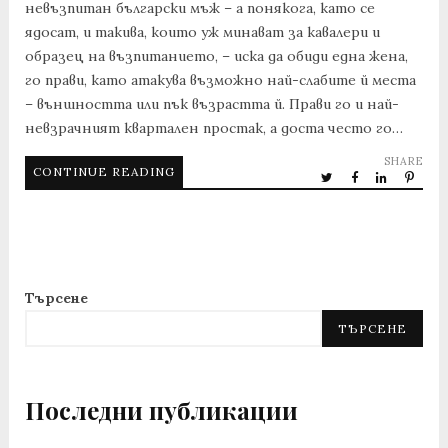
невъзпитан български мъж – а понякога, като се
ядосат, и такива, които уж минават за кавалери и
образец на възпитанието, – иска да обиди една жена,
го прави, като атакува възможно най-слабите й места
– външността или пък възрастта й. Прави го и най-
невзрачният квартален простак, а доста често го…
SHARE
CONTINUE READING
Търсене
ТЪРСЕНЕ
Последни публикации