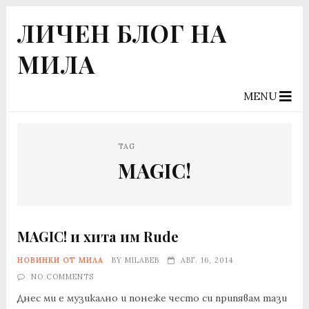
ЛИЧЕН БЛОГ НА
МИЛА
MENU
TAG
MAGIC!
MAGIC! и хита им Rude
НОВИНКИ ОТ МИЛА
BY
MILABEB
АВГ. 16, 2014
NO COMMENTS
Днес ми е музикално и понеже често си припявам тази