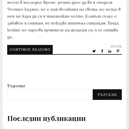
песен в последно време, реших днес да ви я споделя.
Честно казано, не е най-великата на света, но нещо в
нея ме кара да си я тананикам често. Клипът също е
забавен и смятам, че показва типична ситуация. Баща,
който не харесва приятеля на дъщеря си, и се опитва
да…
SHARE
CONTINUE READING
Търсене
ТЪРСЕНЕ
Последни публикации