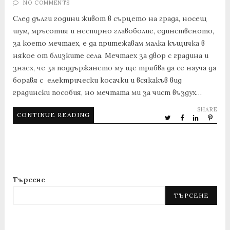
NO COMMENTS
След дълги години живот в сърцето на града, носещ
шум, мръсотия и неспирно главоболие, единственото,
за което мечтаех, е да притежавам малка къщичка в
някое от близките села. Мечтаех за двор с градина и
знаех, че за поддържането му ще трябва да се науча да
боравя с електрически косачки и всякакъв вид
градински пособия, но мечтата ми за чист въздух…
SHARE
CONTINUE READING
Търсене
ТЪРСЕНЕ