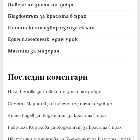
Повече не значи по-добре
Бюджетът за красота в прах
Истинският избор излиза скъпо
Един паметник, един урок
Магнит за мизерия
Последни коментари
Нели Генова
за
Повече не значи по-добре
Симеон Маринов
за
Повече не значи по-добре
Ангел Радев
за
Бюджетът за красота в прах
Габриела Кирилова
за
Бюджетът за красота в прах
Цветелина Димитрова
за
Бюджетът за красота в прах