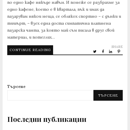
по едно кафе някъде навън. И понеже се разбрахме за
едно кафене, което е в квартала, пък и имах да
пазарувам някои неща, се облякох спортно – с дънки и
тишърт, – взех една доста симпатична платнена
пазарска чанта, за която май съм писала в друг свой
материал, и потеглих…
SHARE
CONTINUE READING
Търсене
ТЪРСЕНЕ
Последни публикации