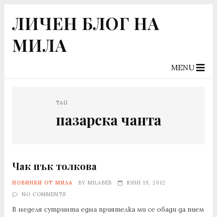
ЛИЧЕН БЛОГ НА
МИЛА
MENU
TAG
пазарска чанта
Чак пък толкова
НОВИНКИ ОТ МИЛА
BY
MILABEB
ЮНИ 19, 2012
NO COMMENTS
В неделя сутринта една приятелка ми се обади да пием