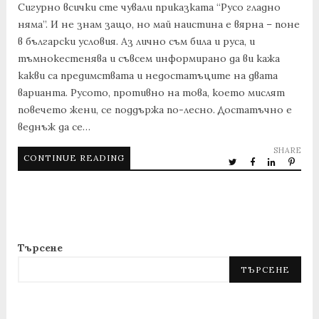
Сигурно всички сте чували приказката “Русо гладно
няма”. И не знам защо, но май наистина е вярна – поне
в български условия. Аз лично съм била и руса, и
тъмнокестенява и съвсем информирано да ви кажа
какви са предимствата и недостатъците на двата
варианта. Русото, противно на това, което мислят
повечето жени, се поддържа по-лесно. Достатъчно е
веднъж да се…
SHARE
CONTINUE READING
Търсене
ТЪРСЕНЕ