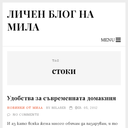
ЛИЧЕН БЛОГ НА
МИЛА
MENU
TAG
стоки
Удобства за съвременната домакиня
НОВИНКИ ОТ МИЛА
BY
MILABEB
ФЕВ. 05, 2012
NO COMMENTS
И аз като всяка жена много обичам да пазарувам, и то