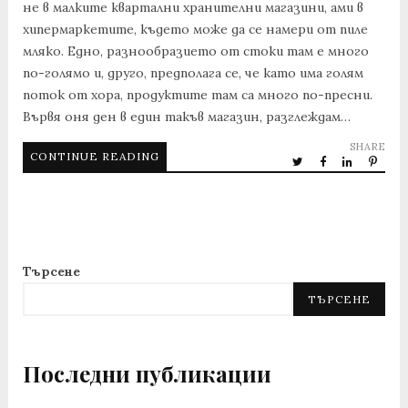
не в малките квартални хранителни магазини, ами в
хипермаркетите, където може да се намери от пиле
мляко. Едно, разнообразието от стоки там е много
по-голямо и, друго, предполага се, че като има голям
поток от хора, продуктите там са много по-пресни.
Вървя оня ден в един такъв магазин, разглеждам…
SHARE
CONTINUE READING
Търсене
ТЪРСЕНЕ
Последни публикации