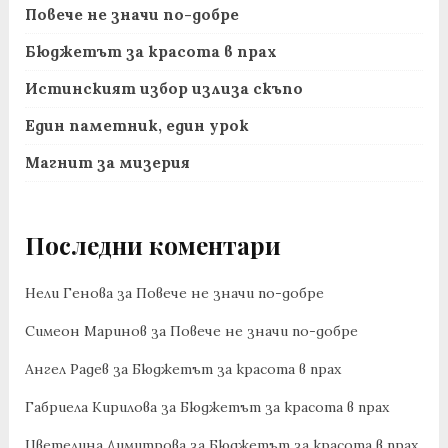
Повече не значи по-добре
Бюджетът за красота в прах
Истинският избор излиза скъпо
Един паметник, един урок
Магнит за мизерия
Последни коментари
Нели Генова
за
Повече не значи по-добре
Симеон Маринов
за
Повече не значи по-добре
Ангел Радев
за
Бюджетът за красота в прах
Габриела Кирилова
за
Бюджетът за красота в прах
Цветелина Димитрова
за
Бюджетът за красота в прах