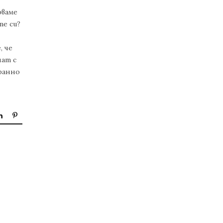
рваме
те си?
, че
нат с
ранно