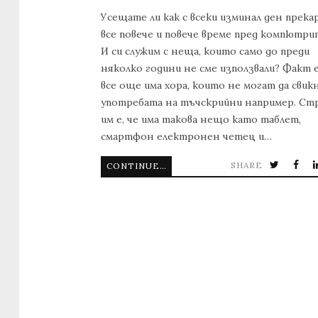
Усещате ли как с всеки изминал ден прека
все повече и повече време пред компютри
И си служим с неща, които само до преди
няколко години не сме използвали? Факт е
все още има хора, които не могат да свик
употребата на тъчскрийни например. Ст
им е, че има такова нещо като таблет,
смартфон електронен четец и…
SHARE
CONTINUE READING