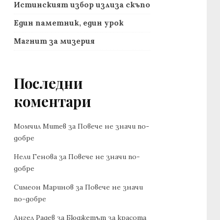
Истинският избор излиза скъпо
Един паметник, един урок
Магнит за мизерия
Последни
коментари
Момчил Митев
за
Повече не значи по-
добре
Нели Генова
за
Повече не значи по-
добре
Симеон Маринов
за
Повече не значи
по-добре
Ангел Радев
за
Бюджетът за красота