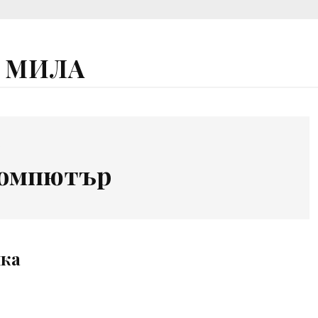
А МИЛА
G
омпютър
ка