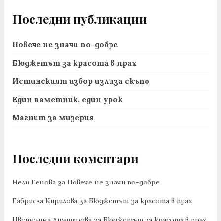
Последни публикации
Повече не значи по-добре
Бюджетът за красота в прах
Истинският избор излиза скъпо
Един паметник, един урок
Магнит за мизерия
Последни коментари
Нели Генова
за
Повече не значи по-добре
Габриела Кирилова
за
Бюджетът за красота в прах
Цветелина Димитрова
за
Бюджетът за красота в прах