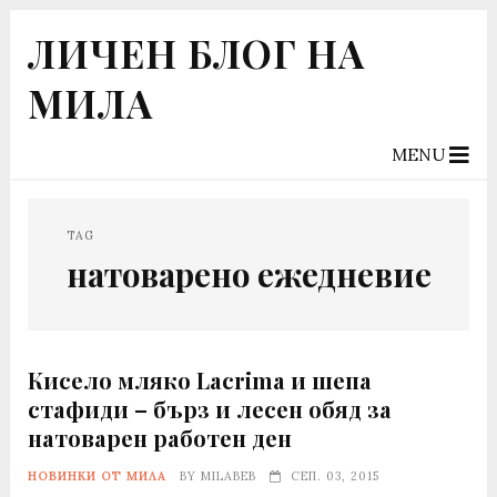
ЛИЧЕН БЛОГ НА
МИЛА
MENU
TAG
натоварено ежедневие
Кисело мляко Lacrima и шепа
стафиди – бърз и лесен обяд за
натоварен работен ден
НОВИНКИ ОТ МИЛА
BY
MILABEB
СЕП. 03, 2015