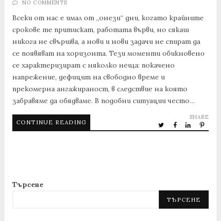
NO COMMENTS
Всеки от нас е имал от „онези“ дни, когато крайните
срокове те притискат, работата върви, но сякаш
никога не свършва, а нови и нови задачи не спират да
се появяват на хоризонта. Тези моменти обикновено
се характеризират с няколко неща: покачено
напрежение, дефицит на свободно време и
прекомерна ангажираност, в следствие на която
забравяме да обядваме. В подобни ситуации често…
SHARE
CONTINUE READING
Търсене
ТЪРСЕНЕ