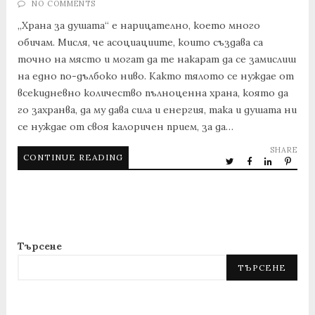
NO COMMENTS
„Храна за душата“ е нарицателно, което много
обичам. Мисля, че асоциациите, които създава са
точно на място и могат да те накарат да се замислиш
на едно по-дълбоко ниво. Както тялото се нуждае от
всекидневно количество пълноценна храна, която да
го захранва, да му дава сила и енергия, така и душата ни
се нуждае от своя калоричен прием, за да…
SHARE
CONTINUE READING
Търсене
ТЪРСЕНЕ