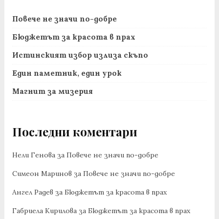
Повече не значи по-добре
Бюджетът за красота в прах
Истинският избор излиза скъпо
Един паметник, един урок
Магнит за мизерия
Последни коментари
Нели Генова
за
Повече не значи по-добре
Симеон Маринов
за
Повече не значи по-добре
Ангел Радев
за
Бюджетът за красота в прах
Габриела Кирилова
за
Бюджетът за красота в прах