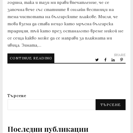
година, така и тази ми прави впечатление, че се
започна вече със статиите в онлайн вестници на
тема чистотата на българските плажове. Мисля, че
това взема да става нещо като мръсна българска
традиция, тъй като през останалото време никой не
се сеща какво може да се направи за плажната ни
ивица. Зимата,…
SHARE
CONTINUE READING
Търсене
ТЪРСЕНЕ
Последни публикации