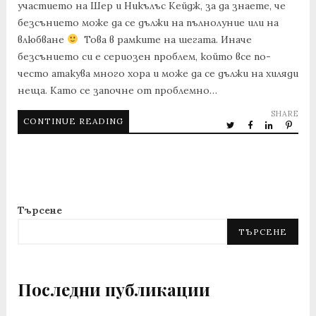
участието на Шер и Никълъс Кейдж, за да знаете, че
безсънието може да се дължи на пълнолуние или на
влюбване
Това в рамките на шегата. Иначе
безсънието си е сериозен проблем, който все по-
често атакува много хора и може да се дължи на хиляди
неща. Като се започне от проблемно…
SHARE
CONTINUE READING
Търсене
ТЪРСЕНЕ
Последни публикации