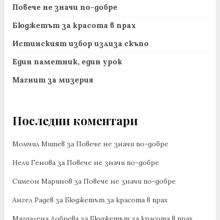
Повече не значи по-добре
Бюджетът за красота в прах
Истинският избор излиза скъпо
Един паметник, един урок
Магнит за мизерия
Последни коментари
Момчил Митев
за
Повече не значи по-добре
Нели Генова
за
Повече не значи по-добре
Симеон Маринов
за
Повече не значи по-добре
Ангел Радев
за
Бюджетът за красота в прах
Магдалена Добрева
за
Бюджетът за красота в прах