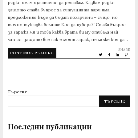
рядко имам щастието да решавам. Казвам рядко,
защото става въпрос за ситуацията пари има,
предложения къде да бъдат похарчени – също, но
точно тук идва белята: Кое да избера?! Става въпрос
за гаража ми и това каква врата би му отивала най-
много, защото все пак е моят гараж, не може коя да…
SHARE
CONTINUE READING
Търсене
ТЪРСЕНЕ
Последни публикации