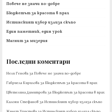
Повече не значи по-добре
Бюджетът за красота в прах
Истинският избор излиза скъпо
Един паметник, един урок
Магнит за мизерия
Последни коментари
Нели Генова
за
Повече не значи по-добре
Габриела Кирилова
за
Бюджетът за красота в прах
Цветелина Димитрова
за
Бюджетът за красота в прах
Калоян Стефанов
за
Истинският избор излиза скъпо
Жанет Христова
за
Истинският избор излиза скъпо