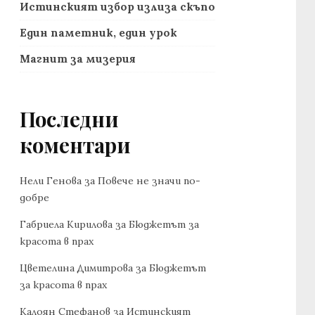
Истинският избор излиза скъпо
Един паметник, един урок
Магнит за мизерия
Последни
коментари
Нели Генова
за
Повече не значи по-
добре
Габриела Кирилова
за
Бюджетът за
красота в прах
Цветелина Димитрова
за
Бюджетът
за красота в прах
Калоян Стефанов
за
Истинският