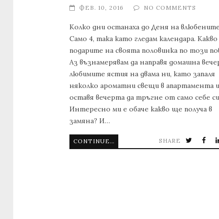
ФЕВ. 10, 2016
NO COMMENTS
Колко дни останаха до Деня на влюбенит
Само 4, така като гледам календара. Какв
подарите на своята половинка по този по
Аз възнамерявам да направя домашна вече
любимите ястия на двама ни, като запаля
няколко ароматни свещи в апартамента 
оставя вечерта да тръгне от само себе си
Интересно ми е обаче какво ще получа в
замяна? И…
SHARE
CONTINUE READING