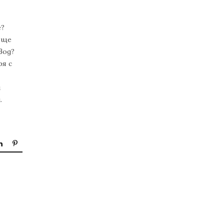
е?
о ще
вод?
ря с
и
.