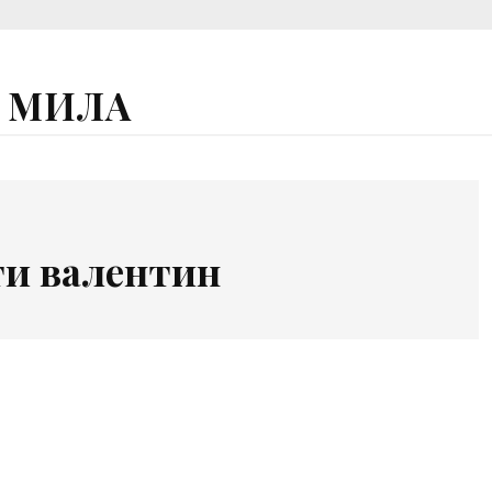
А МИЛА
ти валентин