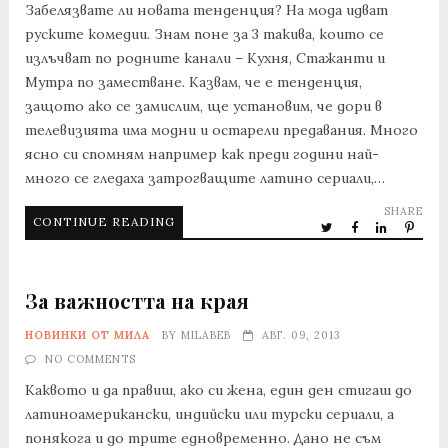
Забелязвате ли новата тенденция? На мода идват
руските комедии. Знам поне за 3 такива, които се
излъчват по родните канали – Кухня, Стажанти и
Мутра по заместване. Казвам, че е тенденция,
защото ако се замислим, ще установим, че дори в
телевизията има модни и остарели предавания. Много
ясно си спомням например как преди години най-
много се гледаха затрогващите латино сериали,…
SHARE
CONTINUE READING
За важността на края
НОВИНКИ ОТ МИЛА
BY
MILABEB
АВГ. 09, 2013
NO COMMENTS
Каквото и да правиш, ако си жена, един ден стигаш до
латиноамерикански, индийски или турски сериали, а
понякога и до трите едновременно. Дано не съм