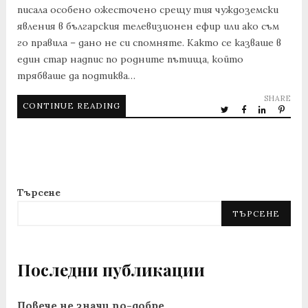
писала особено ожесточено срещу тия чуждоземски
явления в българския телевизионен ефир или ако съм
го правила – дано не си спомняте. Както се казваше в
един стар надпис по родните пътища, който
трябваше да подтиква…
SHARE
CONTINUE READING
Търсене
ТЪРСЕНЕ
Последни публикации
Повече не значи по-добре