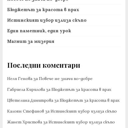
Бюджетът за красота в прах
Истинският избор излиза скъпо
Един паметник, един урок
Магнит за мизерия
Последни коментари
Нели Генова
за
Повече не значи по-добре
Габриела Кирилова
за
Бюджетът за красота в прах
Цветелина Димитрова
за
Бюджетът за красота в прах
Калоян Стефанов
за
Истинският избор излиза скъпо
Жанет Христова
за
Истинският избор излиза скъпо