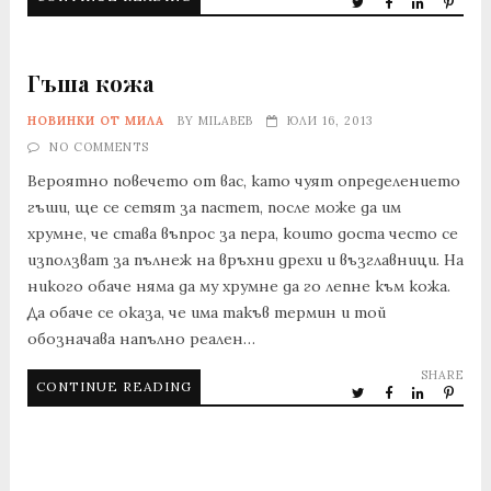
Гъша кожа
НОВИНКИ ОТ МИЛА
BY
MILABEB
ЮЛИ 16, 2013
NO COMMENTS
Вероятно повечето от вас, като чуят определението
гъши, ще се сетят за пастет, после може да им
хрумне, че става въпрос за пера, които доста често се
използват за пълнеж на връхни дрехи и възглавници. На
никого обаче няма да му хрумне да го лепне към кожа.
Да обаче се оказа, че има такъв термин и той
обозначава напълно реален…
SHARE
CONTINUE READING