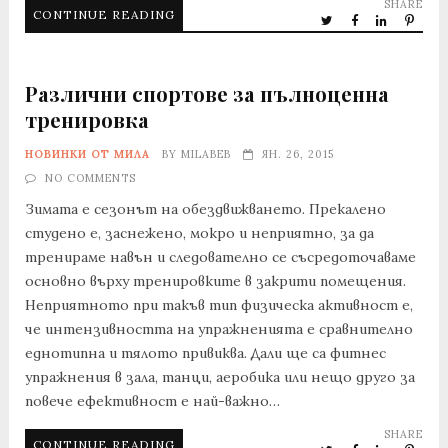
SHARE
CONTINUE READING
Различни спортове за пълноценна
тренировка
НОВИНКИ ОТ МИЛА
BY
MILABEB
ЯН. 26, 2015
NO COMMENTS
Зимата е сезонът на обездвижването. Прекалено
студено e, заснежено, мокро и неприятно, за да
тренираме навън и следователно се съсредоточаваме
основно върху тренировките в закрити помещения.
Неприятното при такъв тип физическа активност е,
че интензивността на упражненията е сравнително
еднотипна и тялото привиква. Дали ще са фитнес
упражнения в зала, танци, аеробика или нещо друго за
повече ефективност е най-важно…
SHARE
CONTINUE READING