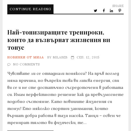
SHARE
CONTINUE READING
Най-тонизиращите тренироки,
които да възвърнат жизнения ви
тонус
НОВИНКИ ОТ МИЛА
BY
MILABEB
СЕП. 12, 2015
NO COMMENTS
Чувствате ли се отпаднали понякога? На пръв поглед
няма причина, но въпреки това ви липсва енергия, спи
ви се и не сте достатъчно съсредоточени в работата
си. Имам перфектното решение как да превъзмогнете
подобно състояние. Като повишите жизнения си
тонус! Ето няколко спортни занимания, които
вършат добра работа в тази насока. Танци – освен че
тренират тялото ви физически, те…