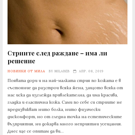
Стриите след раждане – има ли
решение
НОВИНКИ ОТ МИЛА
BY
MILABEB
АПР. 08, 2019
Появата дори и на най-малката стрия по кожата е в
състояние да разстрои всяка жена, защото всяка от
нас иска да изглежда привлекателна, да има красива,
гладка и еластична кожа. Сами по себе си стриите не
предизвикват нито болка, нито физически
дискомфорт, но от гледна точка на естетическите
възприятия, ни докарва много неприятни усещания.
Днес ще се опитам да ви…